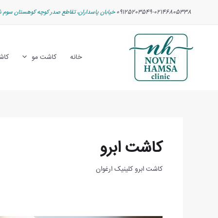
رش
Post
09125203549-02146805338
خیابان پاسداران، تقاطع صدر کوچه کوهستان سوم ش
ه
pagination
حتوا
خانه
کاشت مو
کاش
کاشت ابرو
کاشت ابرو کلینیک ارغوان