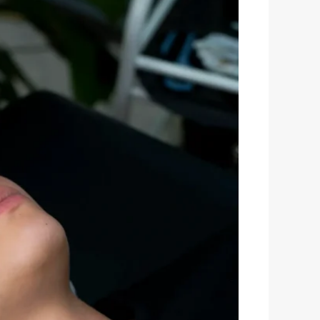
با
میکروبلیدینگ
و
مزایا
و
معایب
هرروش