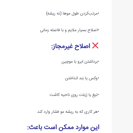
•مرتب‌کردن طول موها (نه ریشه)
•اصلاح بسیار ملایم و با فاصله زمانی
اصلاح غیرمجاز:
•برداشتن ابرو با موچین
•وکس یا بند انداختن
•تیغ یا ژیلت روی ناحیه کاشت
•هر کاری که به ریشه مو فشار وارد کند
این موارد ممکن است باعث: