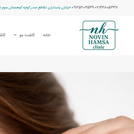
رش
پیمایش
09125203549-02146805338
خیابان پاسداران، تقاطع صدر کوچه کوهستان سوم ش
ه
نوشته
حتوا
خانه
کاشت مو
کاش