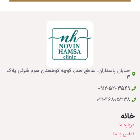
خیابان پاسداران، تقاطع صدر، کوچه کوهستان سوم شرقی پلاک
3
0912-5203549
021-46805338
خانه
درباره ما
تماس با ما