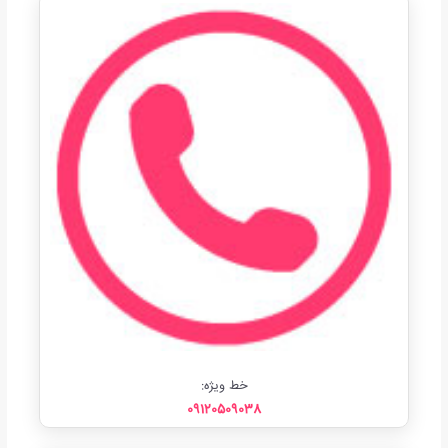
خط ویژه:
09120509038