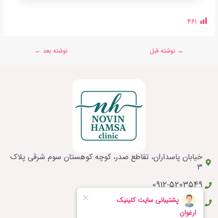
461
→
نوشته قبل
نوشته بعد
←
خیابان پاسداران، تقاطع صدر، کوچه کوهستان سوم شرقی پلاک
3
0912-5203549
021-46805338