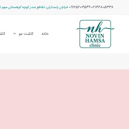
رش
پیمایش
09125203549-02146805338
خیابان پاسداران، تقاطع صدر کوچه کوهستان سوم ش
ه
نوشته
حتوا
خانه
کاشت مو
کاش