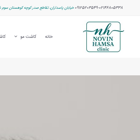
رش
پیمایش
09125203549-02146805338
خیابان پاسداران، تقاطع صدر کوچه کوهستان سوم ش
ه
نوشته
حتوا
خانه
کاشت مو
کاش